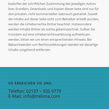
bedürfen der schriftlichen Zustimmung des jeweiligen Autors
bzw. Erstellers. Downloads und Kopien dieser Seite sind nur für
den privaten, nicht kommerziellen Gebrauch gestattet. Soweit
die Inhalte auf dieser Seite nicht vom Betreiber erstellt wurden,
werden die Urheberrechte Dritter beachtet. Insbesondere
werden Inhalte Dritter als solche gekennzeichnet. Sollten Sie
trotzdem auf eine Urheberrechtsverletzung aufmerksam
werden, bitten wir um einen entsprechenden Hinweis. Bei
Bekanntwerden von Rechtsverletzungen werden wir derartige
Inhalte umgehend entfernen.
SO ERREICHEN SIE UNS:
Telefon: 02137 – 935 9779
E-Mail: info@trelima.com